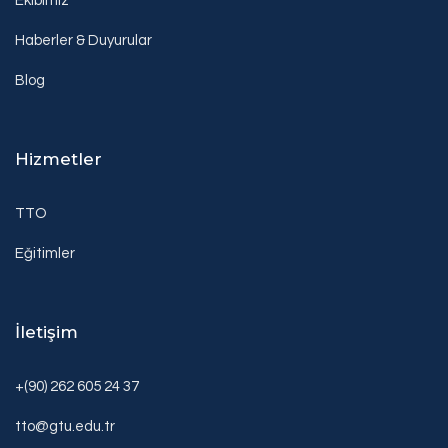
Ekibimiz
Haberler & Duyurular
Blog
Hizmetler
TTO
Eğitimler
İletişim
+(90) 262 605 24 37
tto@gtu.edu.tr