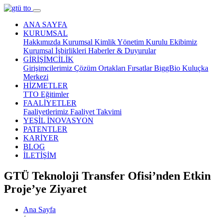
ANA SAYFA
KURUMSAL
Hakkımızda
Kurumsal Kimlik
Yönetim Kurulu
Ekibimiz
Kurumsal İşbirlikleri
Haberler & Duyurular
GİRİŞİMCİLİK
Girişimcilerimiz
Çözüm Ortakları
Fırsatlar
BiggBio
Kuluçka
Merkezi
HİZMETLER
TTO
Eğitimler
FAALİYETLER
Faaliyetlerimiz
Faaliyet Takvimi
YEŞİL İNOVASYON
PATENTLER
KARİYER
BLOG
İLETİŞİM
GTÜ Teknoloji Transfer Ofisi’nden Etkin
Proje’ye Ziyaret
Ana Sayfa