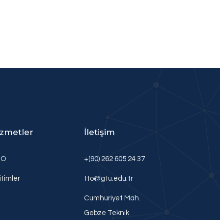
izmetler
İletişim
TO
+(90) 262 605 24 37
itimler
tto@gtu.edu.tr
Cumhuriyet Mah.
Gebze Teknik