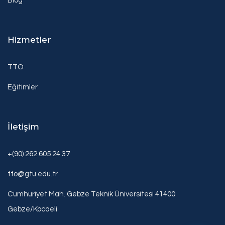
Blog
Hizmetler
TTO
Eğitimler
İletişim
+(90) 262 605 24 37
tto@gtu.edu.tr
Cumhuriyet Mah. Gebze Teknik Üniversitesi 41400
Gebze/Kocaeli