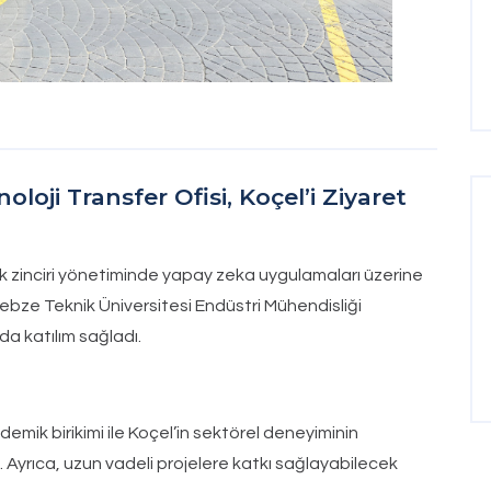
loji Transfer Ofisi, Koçel’i Ziyaret
ik zinciri yönetiminde yapay zeka uygulamaları üzerine
ze Teknik Üniversitesi Endüstri Mühendisliği
a katılım sağladı.
emik birikimi ile Koçel’in sektörel deneyiminin
ndı. Ayrıca, uzun vadeli projelere katkı sağlayabilecek