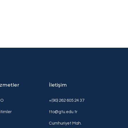
izmetler
İletişim
TO
+(90) 262 605 24 37
itimler
tto@gtu.edu.tr
Cumhuriyet Mah.