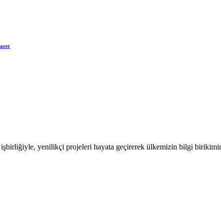
aret
irliğiyle, yenilikçi projeleri hayata geçirerek ülkemizin bilgi birikim