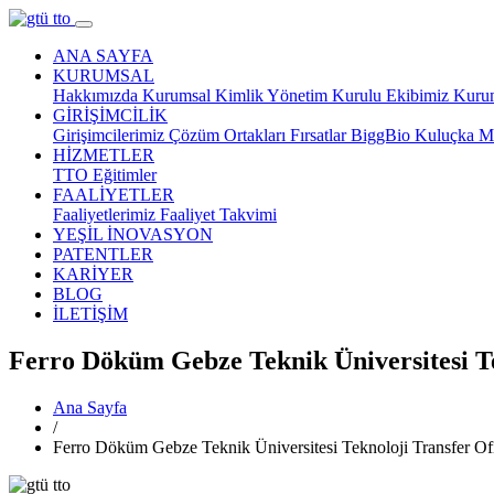
ANA SAYFA
KURUMSAL
Hakkımızda
Kurumsal Kimlik
Yönetim Kurulu
Ekibimiz
Kurum
GİRİŞİMCİLİK
Girişimcilerimiz
Çözüm Ortakları
Fırsatlar
BiggBio
Kuluçka M
HİZMETLER
TTO
Eğitimler
FAALİYETLER
Faaliyetlerimiz
Faaliyet Takvimi
YEŞİL İNOVASYON
PATENTLER
KARİYER
BLOG
İLETİŞİM
Ferro Döküm Gebze Teknik Üniversitesi Tek
Ana Sayfa
/
Ferro Döküm Gebze Teknik Üniversitesi Teknoloji Transfer Ofis