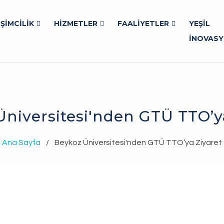
İŞİMCİLİK
HİZMETLER
FAALİYETLER
YEŞİL
İNOVAS
niversitesi'nden GTÜ TTO’y
Ana Sayfa
/
Beykoz Üniversitesi'nden GTÜ TTO’ya Ziyaret