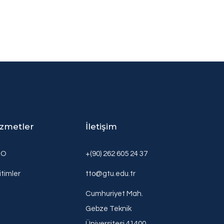
izmetler
İletişim
TO
+(90) 262 605 24 37
itimler
tto@gtu.edu.tr
Cumhuriyet Mah.
Gebze Teknik
Üniversitesi 41400