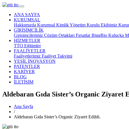
ANA SAYFA
KURUMSAL
Hakkımızda
Kurumsal Kimlik
Yönetim Kurulu
Ekibimiz
Kurum
GİRİŞİMCİLİK
Girişimcilerimiz
Çözüm Ortakları
Fırsatlar
BiggBio
Kuluçka M
HİZMETLER
TTO
Eğitimler
FAALİYETLER
Faaliyetlerimiz
Faaliyet Takvimi
YEŞİL İNOVASYON
PATENTLER
KARİYER
BLOG
İLETİŞİM
Aldebaran Gıda Sister’s Organic Ziyaret E
Ana Sayfa
/
Aldebaran Gıda Sister’s Organic Ziyaret Edildi.