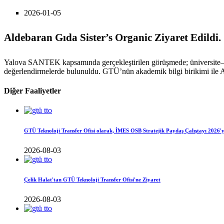
2026-01-05
Aldebaran Gıda Sister’s Organic Ziyaret Edildi.
Yalova SANTEK kapsamında gerçekleştirilen görüşmede; üniversite–sana
değerlendirmelerde bulunuldu. GTÜ’nün akademik bilgi birikimi ile Aldeb
Diğer Faaliyetler
GTÜ Teknoloji Transfer Ofisi olarak, İMES OSB Stratejik Paydaş Çalıştayı 2026'y
2026-08-03
Çelik Halat'tan GTÜ Teknoloji Transfer Ofisi'ne Ziyaret
2026-08-03