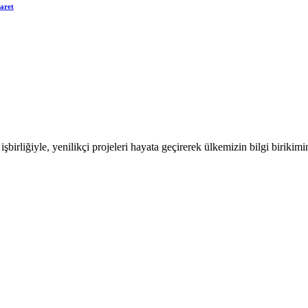
aret
irliğiyle, yenilikçi projeleri hayata geçirerek ülkemizin bilgi birikim