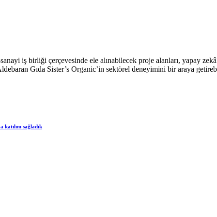
yi iş birliği çerçevesinde ele alınabilecek proje alanları, yapay zek
aran Gıda Sister’s Organic’in sektörel deneyimini bir araya getirebilece
a katılım sağladık