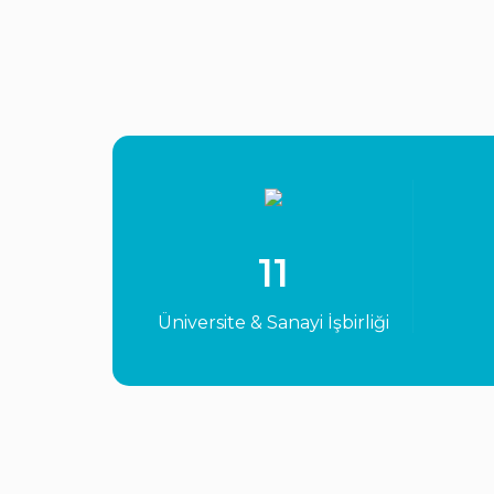
11
Üniversite & Sanayi İşbirliği