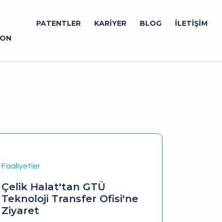
PATENTLER
KARİYER
BLOG
İLETİŞİM
YON
Faaliyetler
Faaliyetle
Çelik Halat'tan GTÜ
Mete P
Teknoloji Transfer Ofisi'ne
Döküm
Ziyaret
Teknolo